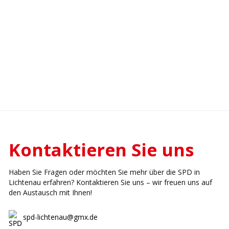
Du möchtest aktiv mitgestalten und dich für eine soziale und
gerechte Politik einsetzen? Dann werde Mitglied bei der SPD
und lass uns gemeinsam die Zukunft von Lichtenau gestalten!
JETZT MITGLIED WERDEN
Kontaktieren Sie uns
Haben Sie Fragen oder möchten Sie mehr über die SPD in
Lichtenau erfahren? Kontaktieren Sie uns – wir freuen uns auf
den Austausch mit Ihnen!
spd-lichtenau@gmx.de