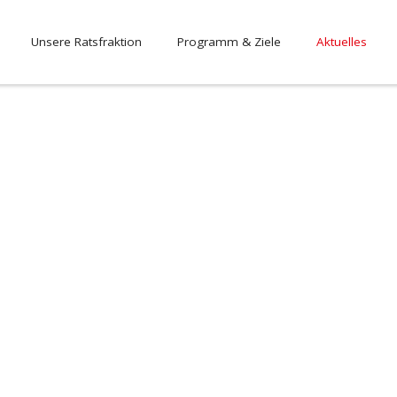
Unsere Ratsfraktion
Programm & Ziele
Aktuelles
Was uns bewegt.
 und liebenswertes Zusammenleben der Bürgerinnen und Bürger der 15 O
nergiestadt entsteht, wenn sozialdemokratische Werte im Fokus bleibe