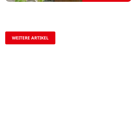
WEITERE ARTIKEL
Jetzt zur SPD!
Du möchtest aktiv mitgestalten und dich für eine soziale und
gerechte Politik einsetzen? Dann werde Mitglied bei der SPD
und lass uns gemeinsam die Zukunft von Lichtenau gestalten!
JETZT MITGLIED WERDEN